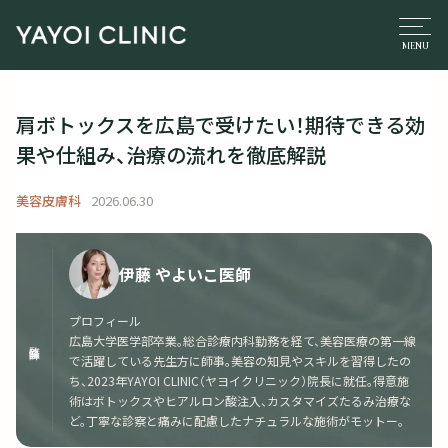
肩ボトックスを広島で受けたい！期待できる効
果や仕組み、治療の流れを徹底解説
美容皮膚科
2026.06.30
伊藤 やよいこ医師
プロフィール
広島大学医学部卒業。総合診療内科勤務を経て、美容医療の第一線
監修医師
で活躍している先生方に師事。美容の知見やスキルを習得したの
ち、2023年YAYOI CLINIC（ヤヨイクリニック）院長に就任。得意施
術はボトックスやヒアルロン酸注入、カスタマイズたるみ治療な
ど。丁寧な診察と痛みに配慮したナチュラルな施術がモットー。