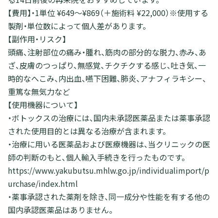
【費用】・1単位 ¥649～¥869（＋施術料 ¥22,000）※使用する
製剤・単位数によって個人差があります。
【副作用・リスク】
頭痛、注射部位の痛み・腫れ、筋肉の部分的な脱力、赤み、あ
ざ、皮膚のつっぱり、無感覚、チクチクする感じ、吐き気、一
時的なへこみ、内出血、嚥下困難、肺炎、アナフィラキシー、
重篤な無気力など
【使用機器について】
・ボトックスの治療には、国内未承認医薬品または薬事承認
された使用目的とは異なる治療が含まれます。
・治療に用いる医薬品および医療機器は、当クリニックの医
師の判断のもと、個人輸入手続きを行ったものです。
https://www.yakubutsu.mhlw.go.jp/individualimport/p
urchase/index.html
・薬事承認された薬剤を除き、同一成分や性能を有する他の
国内承認医薬品はありません。