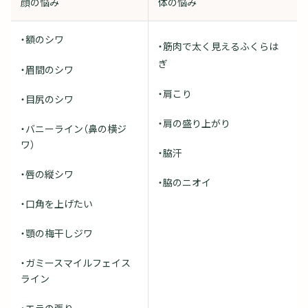
顔の悩み
体の悩み
・額のシワ
・筋肉で太く見えるふくらは
ぎ
・眉間のシワ
・肩こり
・目尻のシワ
・肩の盛り上がり
・バニーライン（鼻の横ジ
ワ）
・脇汗
・唇の縦シワ
・脇のニオイ
・口角を上げたい
・顎の梅干しジワ
・ガミースマイルフェイス
ライン
・エラの張り