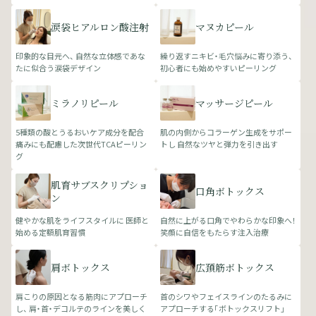
涙袋ヒアルロン酸注射
マヌカピール
印象的な目元へ、 自然な立体感であな
繰り返すニキビ・毛穴悩みに寄り添う、
たに似合う涙袋デザイン
初心者にも始めやすいピーリング
ミラノリピール
マッサージピール
5種類の酸とうるおいケア成分を配合
肌の内側からコラーゲン生成をサポー
痛みにも配慮した次世代TCAピーリン
トし 自然なツヤと弾力を引き出す
グ
肌育サブスクリプショ
口角ボトックス
ン
健やかな肌をライフスタイルに 医師と
自然に上がる口角でやわらかな印象へ！
始める定額肌育習慣
笑顔に自信をもたらす注入治療
肩ボトックス
広頚筋ボトックス
肩こりの原因となる筋肉にアプローチ
首のシワやフェイスラインのたるみに
し、 肩・首・デコルテのラインを美しく
アプローチする「ボトックスリフト」