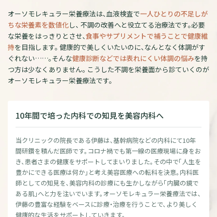
オーソモレキュラー栄養療法は、血液検査で
一人ひとりの不足しが
ちな栄養素を数値化
し、 不調の改善へと役立てる治療法です。必要
な栄養をはっきりとさせ、
食事やサプリメントで補うことで健康維
持
を目指します。 健康的で美しくいたいのに、なんとなく体調がす
ぐれない……。そんな
健康診断などでは表れにくい体調の悩み
を持
つ方は少なくありません。 こうした不調を栄養面から診ていくのが
オーソモレキュラー栄養療法です。
10年間で培った内科での知見を美容内科へ
当クリニックの院長である伊藤は、基幹病院などの内科にて10年
間研鑽を積んだ医師です。コロナ禍でも第一線の医療現場に身をお
き、患者さまの健康をサポートしてまいりました。その中で「人生を
豊かにできる医療は何か」と考え美容医療への転科を決意。内科医
師としての知見を、美容内科の診療にも生かしながら「内臓の鏡で
ある肌」へと力を注いでいます。オーソモレキュラー栄養療法では、
伊藤の豊富な経験をベースに診療・治療を行うことで、より美しく
健康的な生活をサポートしていきます。