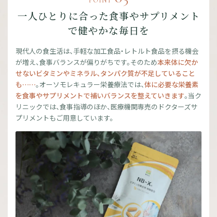
POINT
一人ひとりに合った食事やサプリメント
で健やかな毎日を
現代人の食生活は、手軽な加工食品・レトルト食品を摂る機会
が増え、食事バランスが偏りがちです。そのため
本来体に欠か
せないビタミンやミネラル、タンパク質が不足していること
も……
。オーソモレキュラー栄養療法では、
体に必要な栄養素
を食事やサプリメントで補いバランスを整えていきます
。当ク
リニックでは、食事指導のほか、医療機関専売のドクターズサ
プリメントもご用意しています。