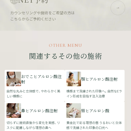
カウンセリングや施術をご希望の方は
こちらからご予約ください
OTHER MENU
関連するその他の施術
おでこヒアルロン酸注
顎ヒアルロン酸注射
射
自然な丸みと立体感で、 やわらかく美
横顔まで洗練された印象へ。 自然なEラ
しい横顔に
イン形成を目指す注入治療
鼻ヒアルロン酸注射
唇ヒアルロン酸
切らずに施術直後から変化を実感、 リ
黄金比で彩る理想の唇 うるおいと立体
スクに配慮しながら理想の鼻へ
感で洗練された印象の口元へ