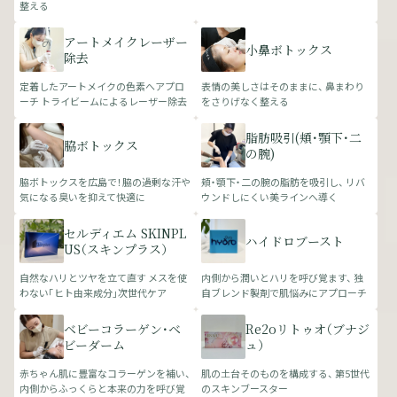
整える
アートメイクレーザー
小鼻ボトックス
除去
定着したアートメイクの色素へアプロ
表情の美しさはそのままに、 鼻まわり
ーチ トライビームによるレーザー除去
をさりげなく整える
脂肪吸引(頬・顎下・二
脇ボトックス
の腕)
脇ボトックスを広島で！脇の過剰な汗や
頬・顎下・二の腕の脂肪を吸引し、 リバ
気になる臭いを抑えて快適に
ウンドしにくい美ラインへ導く
セルディエム SKINPL
ハイドロブースト
US（スキンプラス）
自然なハリとツヤを立て直す メスを使
内側から潤いとハリを呼び覚ます、 独
わない「ヒト由来成分」次世代ケア
自ブレンド製剤で肌悩みにアプローチ
ベビーコラーゲン・ベ
Re2oリトゥオ（ブナジ
ビーダーム
ュ）
赤ちゃん肌に豊富なコラーゲンを補い、
肌の土台そのものを構成する、 第5世代
内側からふっくらと本来の力を呼び覚
のスキンブースター