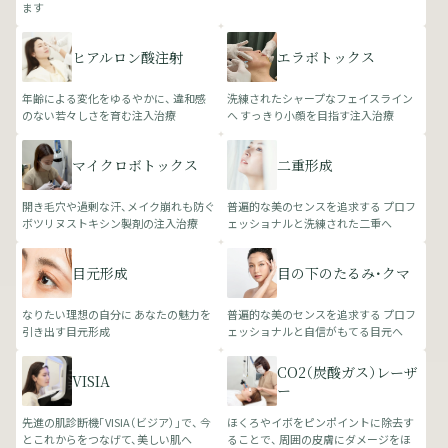
ます
ヒアルロン酸注射
エラボトックス
年齢による変化をゆるやかに、 違和感
洗練されたシャープなフェイスライン
のない若々しさを育む注入治療
へ すっきり小顔を目指す注入治療
マイクロボトックス
二重形成
開き毛穴や過剰な汗、メイク崩れも防ぐ
普遍的な美のセンスを追求する プロフ
ボツリヌストキシン製剤の注入治療
ェッショナルと洗練された二重へ
目元形成
目の下のたるみ・クマ
なりたい理想の自分に あなたの魅力を
普遍的な美のセンスを追求する プロフ
引き出す目元形成
ェッショナルと自信がもてる目元へ
CO2（炭酸ガス）レーザ
VISIA
ー
先進の肌診断機「VISIA（ビジア）」で、 今
ほくろやイボをピンポイントに除去す
とこれからをつなげて、美しい肌へ
ることで、 周囲の皮膚にダメージをほ