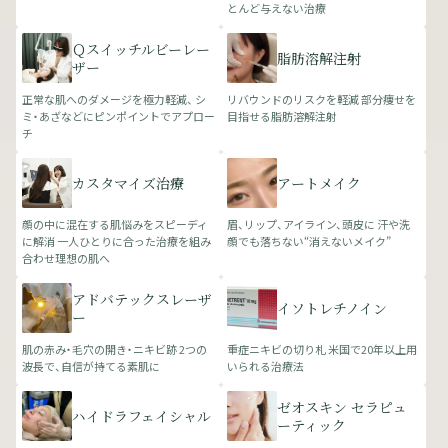
とんど与えない治療
Ｑスイッチルビーレー
脂肪溶解注射
ザー
正常な肌へのダメージを極力軽減、 シ
リバウンドのリスクを軽減 部分痩せを
ミ・あざなどにピンポイントでアプロー
目指せる脂肪溶解注射
チ
カスタマイズ治療
アートメイク
顔の中に混在する肌悩みをスピーディ
眉、リップ、アイライン、頭皮に 汗や洗
に解消 一人ひとりに合った治療を組み
顔でも落ちない“消えないメイク”
合わせ理想の肌へ
アドバテックスレーザ
イソトレチノイン
ー
肌の赤み・毛穴の開き・ニキビ跡 2つの
重症ニキビの切り札 米国で20年以上用
波長で、自信が持てる素肌に
いられる治療法
ゼオスキン セラピュ
ハイドラフェイシャル
ーティック