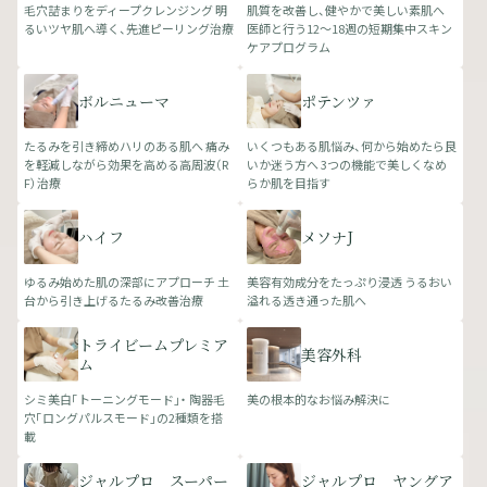
毛穴詰まりをディープクレンジング 明
肌質を改善し、健やかで美しい素肌へ
るいツヤ肌へ導く、先進ピーリング治療
医師と行う12～18週の短期集中スキン
ケアプログラム
ボルニューマ
ポテンツァ
たるみを引き締めハリのある肌へ 痛み
いくつもある肌悩み、何から始めたら良
を軽減しながら効果を高める高周波（R
いか迷う方へ 3つの機能で美しくなめ
F）治療
らか肌を目指す
ハイフ
メソナJ
ゆるみ始めた肌の深部にアプローチ 土
美容有効成分をたっぷり浸透 うるおい
台から引き上げるたるみ改善治療
溢れる透き通った肌へ
トライビームプレミア
美容外科
ム
シミ美白「トーニングモード」・ 陶器毛
美の根本的なお悩み解決に
穴「ロングパルスモード」の2種類を搭
載
ジャルプロ スーパー
ジャルプロ ヤングア