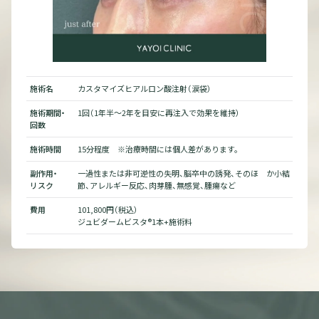
施術名
カスタマイズヒアルロン酸注射（涙袋）
施術
施術期間・
1回（1年半～2年を目安に再注入で効果を維持）
施術
回数
回数
施術時間
15分程度 ※治療時間には個人差があります。
施術
か小結
副作用・
一過性または非可逆性の失明、脳卒中の誘発、そのほ か小結
副作
リスク
節、アレルギー反応、肉芽腫、無感覚、腫瘍など
リス
費用
101,800円（税込）
費用
ジュビダームビスタ®1本+施術料