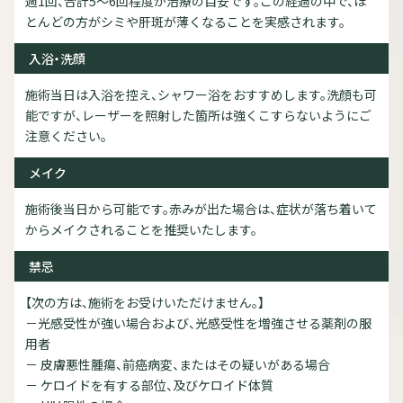
週1回、合計5～6回程度が治療の目安です。この経過の中で、ほ
とんどの方がシミや肝斑が薄くなることを実感されます。
入浴・洗顔
施術当日は入浴を控え、シャワー浴をおすすめします。洗顔も可
能ですが、レーザーを照射した箇所は強くこすらないようにご
注意ください。
メイク
施術後当日から可能です。赤みが出た場合は、症状が落ち着いて
からメイクされることを推奨いたします。
禁忌
【次の方は、施術をお受けいただけません。】
－光感受性が強い場合および、光感受性を増強させる薬剤の服
用者
－ 皮膚悪性腫瘍、前癌病変、またはその疑いがある場合
－ ケロイドを有する部位、及びケロイド体質