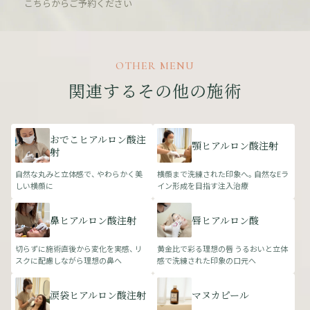
こちらからご予約ください
OTHER MENU
関連するその他の施術
おでこヒアルロン酸注
顎ヒアルロン酸注射
射
自然な丸みと立体感で、 やわらかく美
横顔まで洗練された印象へ。 自然なEラ
しい横顔に
イン形成を目指す注入治療
鼻ヒアルロン酸注射
唇ヒアルロン酸
切らずに施術直後から変化を実感、 リ
黄金比で彩る理想の唇 うるおいと立体
スクに配慮しながら理想の鼻へ
感で洗練された印象の口元へ
涙袋ヒアルロン酸注射
マヌカピール