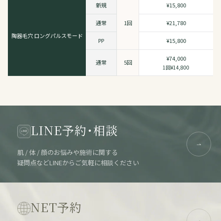
新規
¥15,800
通常
1回
¥21,780
陶器毛穴 ロングパルスモード
PP
¥15,800
¥74,000
通常
5回
1回¥14,800
LINE予約・相談
肌 / 体 / 顔のお悩みや施術に関する
疑問点などLINEからご気軽に相談ください
NET予約