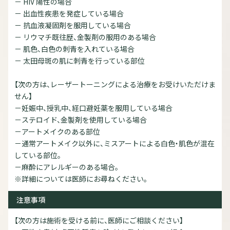
－ HIV 陽性の場合
－ 出血性疾患を発症している場合
－ 抗血液凝固剤を服用している場合
－ リウマチ既往歴、金製剤の服用のある場合
－ 肌色、白色の刺青を入れている場合
－ 太田母斑の肌に刺青を行っている部位
【次の方は、レーザートーニングによる治療をお受けいただけま
せん】
－妊娠中、授乳中、経口避妊薬を服用している場合
－ステロイド、金製剤を使用している場合
－アートメイクのある部位
－通常アートメイク以外に、ミスアートによる白色・肌色が混在
している部位。
－麻酔にアレルギーのある場合。
※詳細については医師にお尋ねください。
注意事項
【次の方は施術を受ける前に、医師にご相談ください】