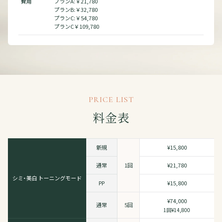
費用
プランA:￥21,780
プランB:￥32,780
プランC:￥54,780
プランC￥109,780
PRICE LIST
料金表
新規
¥15,800
通常
1回
¥21,780
シミ・美白 トーニングモード
PP
¥15,800
¥74,000
通常
5回
1回¥14,800