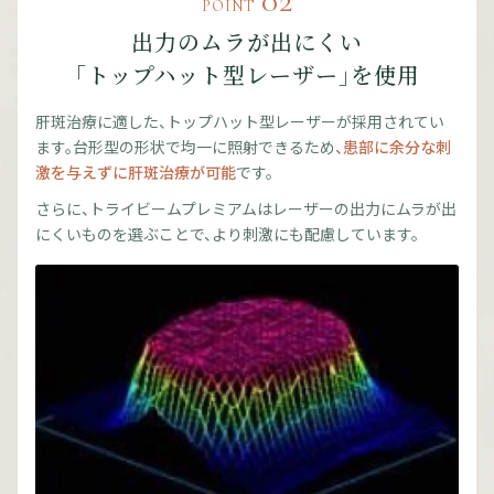
02
POINT
出力のムラが出にくい
「トップハット型レーザー」を使用
肝斑治療に適した、トップハット型レーザーが採用されてい
ます。台形型の形状で均一に照射できるため、
患部に余分な刺
激を与えずに肝斑治療が可能
です。
さらに、トライビームプレミアムはレーザーの出力にムラが出
にくいものを選ぶことで、より刺激にも配慮しています。