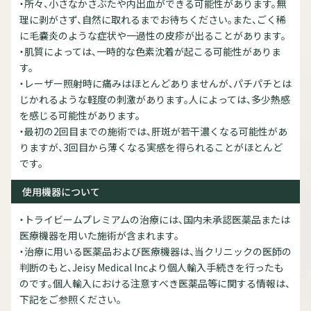
・所々、小さなかさぶたや内出血ができる可能性があります。無
理に剥がさず、自然に取れるまでお待ちください。また、ごく稀
に毛嚢炎のような症状や一過性の皮疹が出ることがあります。
・肌質によっては、一時的な色素沈着が起こる可能性がありま
す。
・レーザー照射時に痛みはほとんどありませんが、パチパチとは
じかれるような軽度の刺激があります。人によっては、多少熱感
を感じる可能性があります。
・最初の2回目までの施術では、肝斑が若干濃くなる可能性があ
りますが、3回目から薄くなる実感を得られることがほとんど
です。
使用機器について
・トライビームプレミアムの治療には、国内未承認医薬品または
医療機器を用いた施術が含まれます。
・治療に用いる医薬品および医療機器は、当クリニックの医師の
判断のもと、Jeisy Medical Incより個人輸入手続きを行ったも
のです。個人輸入における注意すべき医薬品等に関する情報は、
下記をご参照ください。