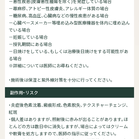
－悪性疾患(皮膚悪性腫瘍を除く)を発症している場合
－蕁麻疹、アトピー性皮膚炎、アレルギー体質の場合
－糖尿病、高血圧、心臓病などの慢性疾患がある場合
－心臓ペースメーカー等埋め込み型医療機器を体内に埋め込ん
でいる場合
－妊娠している場合
－授乳期間にある場合
－日焼けをしている、もしくは治療後日焼けをする可能性があ
る場合
※詳細については医師にお尋ねください。
・施術後は保湿と紫外線対策を十分に行ってください。
副作用・リスク
・炎症後色素沈着、瘢痕形成、色素脱失、テクスチャーチェンジ、
紅斑
・個人差はありますが、照射後に赤みが出ることがあります。ほ
とんどの方は数日中に消失しますが、場合によってはクリーム
や軟膏を処方しますので、医師の指示に従ってください。