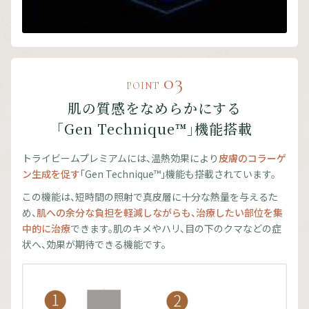
03
POINT
肌の質感をなめらかにする
「Gen Technique™」機能搭載
トライビームプレミアムには、温熱効果により
皮膚のコラーゲ
ン生成を促す
「Gen Technique™」機能も搭載されています。
この機能は、短時間の照射で真皮層に十分な熱量を与えるた
め、
肌への余分な負担を軽減しながらも、治療したい部位を集
中的に治療
できます。肌のキメやハリ、目の下のクマなどの症
状へ、効果が期待できる機能です。