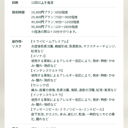
回数
12回以上を推奨
回数
施術時間
19,800円プラン：60分程度
施術
29,800円プラン：75分～90分程度
49,800円プラン：90分～120分程度
99,800円プラン：120～180分程度
※経過の際は＋30分かかります。
副作
副作用・
【トライビームプレミアム】
リス
ンジ、
リスク
炎症後色素沈着、瘢痕形成、色素脱失、テクスチャーチェンジ、
紅斑など
【メソナJ】
かゆ
使用する薬剤によるアレルギー反応により、発赤・熱感・かゆ
み・腫れ・発疹など
【インテンスウルトラ】
斑など
使用する薬剤によるアレルギー反応により、発赤・熱感・かゆ
み・腫れ・発疹など
かゆ
【セレックV】
痛み、皮膚の損傷、色素沈着、傷跡、過度の浮腫、紅斑・紫斑など
【インテンスウルトラ】
の悪
使用する薬剤によるアレルギー反応により、発赤・熱感・かゆ
み・腫れ・発疹など
【マッサージピール・ミラノリピール・ミントピール】
費用
皮下気泡、かさぶた、赤み、皮むけ、乾燥、一時的なニキビの悪
化、腫れなど