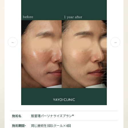
施術名
肌管理パーソナライズプラン®︎
施術
施術期間・
同じ施術を3回1クール×4回
施術