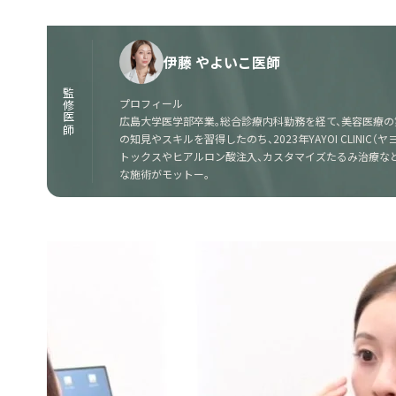
伊藤 やよいこ医師
監修医師
プロフィール
広島大学医学部卒業。総合診療内科勤務を経て、美容医療の
の知見やスキルを習得したのち、2023年YAYOI CLINI
トックスやヒアルロン酸注入、カスタマイズたるみ治療な
な施術がモットー。