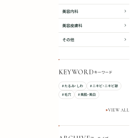
美容内科
美容皮膚科
その他
KEYWORD
キーワード
# たるみ・しわ
# ニキビ・ニキビ跡
# 毛穴
# 美肌・美白
VIEW ALL