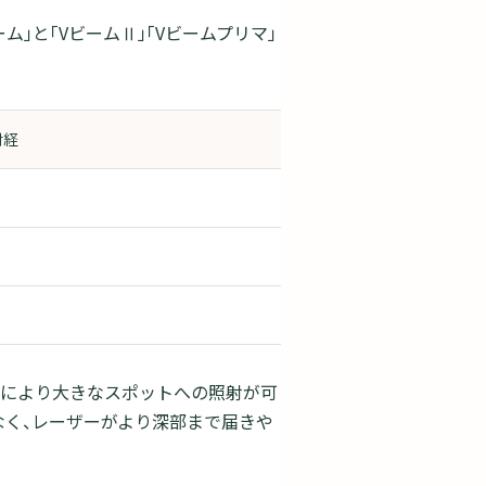
ム」と「VビームⅡ」「Vビームプリマ」
射経
、1度により大きなスポットへの照射が可
なく、レーザーがより深部まで届きや