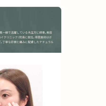
第一線で活躍している先生方に師事。美容
C（ヤヨイクリニック）院長に就任。得意施術はボ
ど。丁寧な診察と痛みに配慮したナチュラル