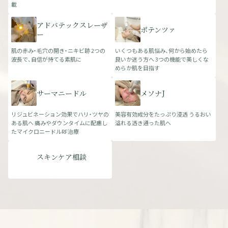
載
アドバテックスレーザ
ポテンツァ
ー
肌の赤み・毛穴の開き・ニキビ跡 2つの
いくつもある肌悩み、何から始めたら
波長で、自信が持てる素肌に
良いか迷う方へ 3つの機能で美しくな
めらか肌を目指す
サーマニードル
メソナJ
リジュビネーション効果でハリ・ツヤの
美容有効成分をたっぷり浸透 うるおい
ある肌へ 痛みやダウンタイムに配慮し
溢れる透き通った肌へ
たマイクロニードルRF治療
スキンケア相談