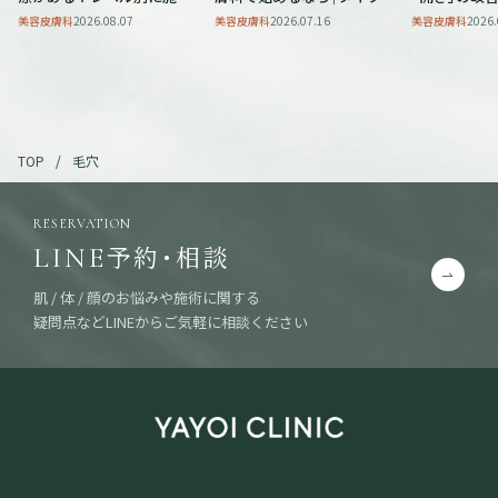
法をご紹介
ケア5STEP
術5選を解説
美容皮膚科
2026.08.07
美容皮膚科
2026.07.16
美容皮膚科
2026.
毛穴
TOP
RESERVATION
予約・相談
LINE
肌 / 体 / 顔のお悩みや施術に関する
疑問点などLINEからご気軽に相談ください