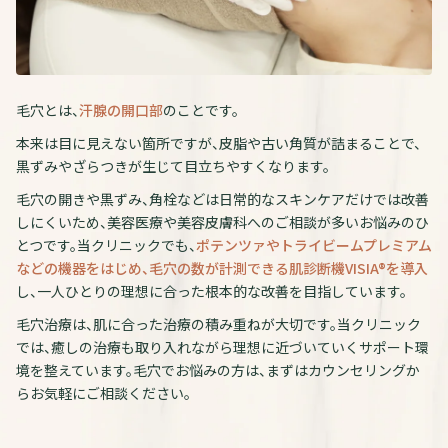
毛穴とは、
汗腺の開口部
のことです。
本来は目に見えない箇所ですが、皮脂や古い角質が詰まることで、
黒ずみやざらつきが生じて目立ちやすくなります。
毛穴の開きや黒ずみ、角栓などは日常的なスキンケアだけでは改善
しにくいため、美容医療や美容皮膚科へのご相談が多いお悩みのひ
とつです。当クリニックでも、
ポテンツァやトライビームプレミアム
などの機器をはじめ、毛穴の数が計測できる肌診断機VISIA®を導入
し、一人ひとりの理想に合った根本的な改善を目指しています。
毛穴治療は、肌に合った治療の積み重ねが大切です。当クリニック
では、癒しの治療も取り入れながら理想に近づいていくサポート環
境を整えています。毛穴でお悩みの方は、まずはカウンセリングか
らお気軽にご相談ください。