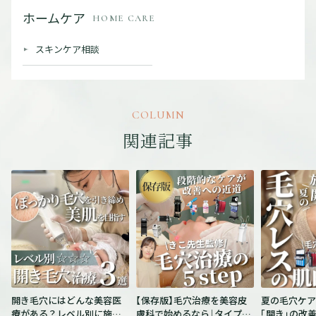
ホームケア
HOME CARE
スキンケア相談
COLUMN
関連記事
開き毛穴にはどんな美容医
【保存版】毛穴治療を美容皮
夏の毛穴ケア
療がある？レベル別に施術
膚科で始めるなら｜タイプ別
「開き」の改