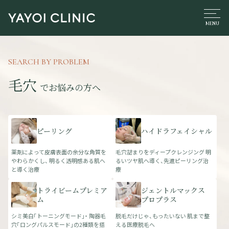
SEARCH BY PROBLEM
毛穴
でお悩みの方へ
ピーリング
ハイドラフェイシャル
薬剤によって皮膚表面の余分な角質を
毛穴詰まりをディープクレンジング 明
やわらかくし、 明るく透明感ある肌へ
るいツヤ肌へ導く、先進ピーリング治
と導く治療
療
トライビームプレミア
ジェントルマックス
ム
プロプラス
シミ美白「トーニングモード」・ 陶器毛
脱毛だけじゃ、もったいない 肌まで整
穴「ロングパルスモード」の2種類を搭
える医療脱毛へ