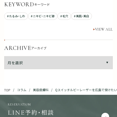
KEYWORD
キーワード
# たるみ・しわ
# ニキビ・ニキビ跡
# 毛穴
# 美肌・美白
VIEW ALL
ARCHIVE
アーカイブ
コラム
美容皮膚科
Qスイッチルビーレーザーを広島で受けたい
TOP
RESERVATION
予約・相談
LINE