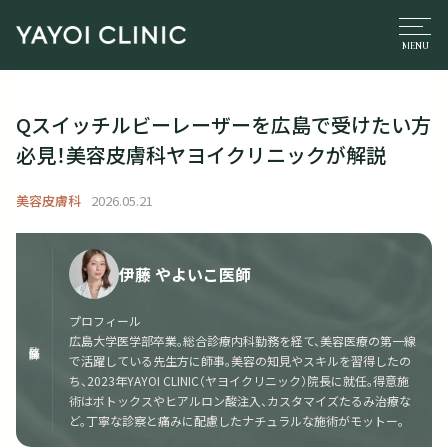
Qスイッチルビーレーザーを広島で受けたい方
必見！美容皮膚科ヤヨイクリニックが解説
美容皮膚科
2026.05.21
伊藤 やよいこ医師
プロフィール
広島大学医学部卒業。総合診療内科勤務を経て、美容医療の第一線
監修医師
で活躍している先生方に師事。美容の知見やスキルを習得したの
ち、2023年YAYOI CLINIC（ヤヨイクリニック）院長に就任。得意施
術はボトックスやヒアルロン酸注入、カスタマイズたるみ治療な
ど。丁寧な診察と痛みに配慮したナチュラルな施術がモットー。