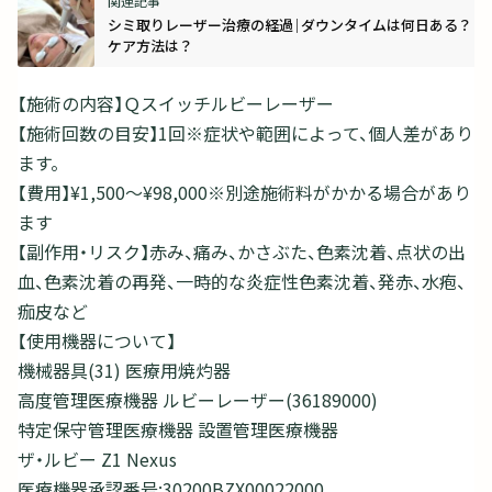
シミ取りレーザー治療の経過｜ダウンタイムは何日ある？
ケア方法は？
【施術の内容】Ｑスイッチルビーレーザー
【施術回数の目安】1回※症状や範囲によって、個人差があり
ます。
【費用】¥1,500～¥98,000※別途施術料がかかる場合があり
ます
【副作用・リスク】赤み、痛み、かさぶた、色素沈着、点状の出
血、色素沈着の再発、一時的な炎症性色素沈着、発赤、水疱、
痂皮など
【使用機器について】
機械器具(31) 医療用焼灼器
高度管理医療機器 ルビーレーザー(36189000)
特定保守管理医療機器 設置管理医療機器
ザ・ルビー Z1 Nexus
医療機器承認番号:30200BZX00022000