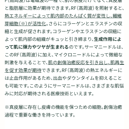
F（高周波）は電磁波の一種で、肌の表皮だけでなく、真皮層
と脂肪層に効果が期待できます。RF（高周波）を照射すると、
熱エネルギーによって肌内部のたんぱく質が変性し、繊維
芽細胞（※）が活性化
。さらにコラーゲンとエラスチンの収
縮と生成が促されます。コラーゲンやエラスチンの収縮に
よって肌内部の組織がキュッと引き締まり、
生成作用によ
って肌に弾力やツヤが生まれる
のです。サーマニードルは、
このRF（高周波）に加え、マイクロニードルによって微細な
刺激を与えることで、
肌の創傷治癒反応を引き出し、肌再生
を促す効果が期待
できます。RF（高周波）の熱エネルギーに
は止血作用があるため、出血やダウンタイムを抑えること
も可能です。このようにサーマニードルは、さまざまな肌悩
みに対応が期待される医療技術といえます。
※真皮層に存在し皮膚の機能を保つための細胞。創傷治癒
過程で重要な働きを持っています。