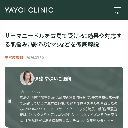
サーマニードルを広島で受ける！効果や対応す
る肌悩み、施術の流れなどを徹底解説
美容皮膚科
2026.05.30
伊藤 やよいこ医師
プロフィール
広島大学医学部卒業。総合診療内科勤務を経て、美容医療の第一線
監修医師
で活躍している先生方に師事。美容の知見やスキルを習得したの
ち、2023年YAYOI CLINIC（ヤヨイクリニック）院長に就任。得意施
術はボトックスやヒアルロン酸注入、カスタマイズたるみ治療な
ど。丁寧な診察と痛みに配慮したナチュラルな施術がモットー。