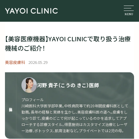
【美容医療機器】YAYOI CLINICで取り扱う治療
機械のご紹介！
美容皮膚科
2026.05.29
河野 貴子（こうの きこ）医師
プロフィール
川崎医科大学医学部卒業。中核病院等で約20年間皮膚科医として
監修医師
勤務。長年の経験と実績を生かし、美容皮膚科医の道へ。皮膚をし
っかり診て、皮膚のどこで何が起こっているのかを追求してアプ
ローチする診療スタイル。得意施術はカスタマイズ治療とレーザ
ー治療、ボトックス、肌育注射など。プライベートでは2児の母。