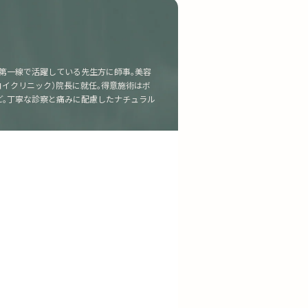
第一線で活躍している先生方に師事。美容
C（ヤヨイクリニック）院長に就任。得意施術はボ
ど。丁寧な診察と痛みに配慮したナチュラル