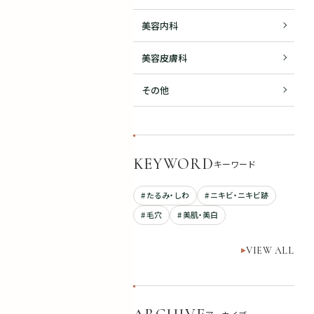
美容内科
美容皮膚科
その他
KEYWORD
キーワード
# たるみ・しわ
# ニキビ・ニキビ跡
# 毛穴
# 美肌・美白
VIEW ALL