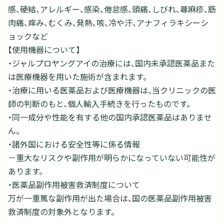
感、硬結、アレルギー、感染、倦怠感、頭痛、しびれ、蕁麻疹、筋
肉痛、痒み、むくみ、発熱、咳、冷や汗、アナフィラキシーシ
ョックなど
【使用機器について】
・ジャルプロヤングアイの治療には、国内未承認医薬品また
は医療機器を用いた施術が含まれます。
・治療に用いる医薬品および医療機器は、当クリニックの医
師の判断のもと、個人輸入手続きを行ったものです。
・同一成分や性能を有する他の国内承認医薬品はありませ
ん。
・諸外国における安全性等に係る情報
－重大なリスクや副作用が明らかになっていない可能性が
あります。
・医薬品副作用被害救済制度について
万が一重篤な副作用が出た場合は、国の医薬品副作用被害
救済制度の対象外となります。