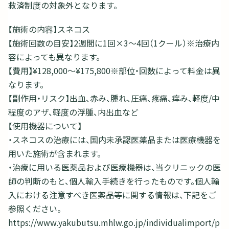
救済制度の対象外となります。
【施術の内容】スネコス
【施術回数の目安】2週間に1回×3～4回（1クール）※治療内
容によっても異なります。
【費用】¥128,000〜¥175,800※部位・回数によって料金は異
なります。
【副作用・リスク】出血、赤み、腫れ、圧痛、疼痛、痒み、軽度/中
程度のアザ、軽度の浮腫、内出血など
【使用機器について】
・スネコスの治療には、国内未承認医薬品または医療機器を
用いた施術が含まれます。
・治療に用いる医薬品および医療機器は、当クリニックの医
師の判断のもと、個人輸入手続きを行ったものです。個人輸
入における注意すべき医薬品等に関する情報は、下記をご
参照ください。
https://www.yakubutsu.mhlw.go.jp/individualimport/p