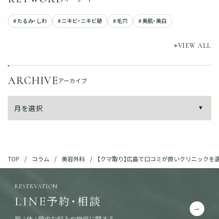
# たるみ・しわ
# ニキビ・ニキビ跡
# 毛穴
# 美肌・美白
VIEW ALL
ARCHIVE
アーカイブ
コラム
美容外科
【クマ取り】広島で口コミが良いクリニックを
TOP
RESERVATION
予約・相談
LINE
肌 / 体 / 顔のお悩みや施術に関する