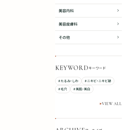
美容内科
美容皮膚科
その他
KEYWORD
キーワード
# たるみ・しわ
# ニキビ・ニキビ跡
# 毛穴
# 美肌・美白
VIEW ALL