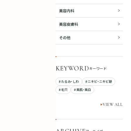
美容内科
美容皮膚科
その他
KEYWORD
キーワード
# たるみ・しわ
# ニキビ・ニキビ跡
# 毛穴
# 美肌・美白
VIEW ALL