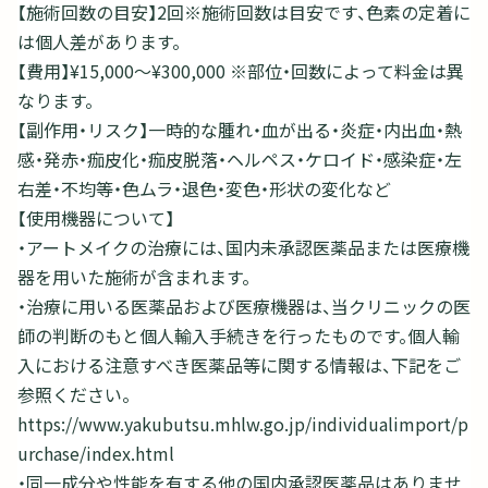
【施術回数の目安】2回※施術回数は目安です、色素の定着に
は個人差があります。
【費用】¥15,000～¥300,000 ※部位・回数によって料金は異
なります。
【副作用・リスク】一時的な腫れ・血が出る・炎症・内出血・熱
感・発赤・痂皮化・痂皮脱落・ヘルペス・ケロイド・感染症・左
右差・不均等・色ムラ・退色・変色・形状の変化など
【使用機器について】
・アートメイクの治療には、国内未承認医薬品または医療機
器を用いた施術が含まれます。
・治療に用いる医薬品および医療機器は、当クリニックの医
師の判断のもと個人輸入手続きを行ったものです。個人輸
入における注意すべき医薬品等に関する情報は、下記をご
参照ください。
https://www.yakubutsu.mhlw.go.jp/individualimport/p
urchase/index.html
・同一成分や性能を有する他の国内承認医薬品はありませ