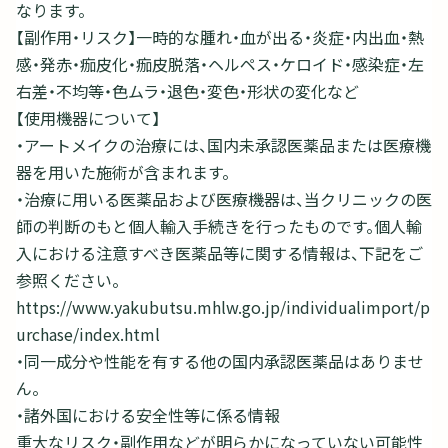
なります。
【副作用・リスク】一時的な腫れ・血が出る・炎症・内出血・熱
感・発赤・痂皮化・痂皮脱落・ヘルペス・ケロイド・感染症・左
右差・不均等・色ムラ・退色・変色・形状の変化など
【使用機器について】
・アートメイクの治療には、国内未承認医薬品または医療機
器を用いた施術が含まれます。
・治療に用いる医薬品および医療機器は、当クリニックの医
師の判断のもと個人輸入手続きを行ったものです。個人輸
入における注意すべき医薬品等に関する情報は、下記をご
参照ください。
https://www.yakubutsu.mhlw.go.jp/individualimport/p
urchase/index.html
・同一成分や性能を有する他の国内承認医薬品はありませ
ん。
・諸外国における安全性等に係る情報
重大なリスク・副作用などが明らかになっていない可能性