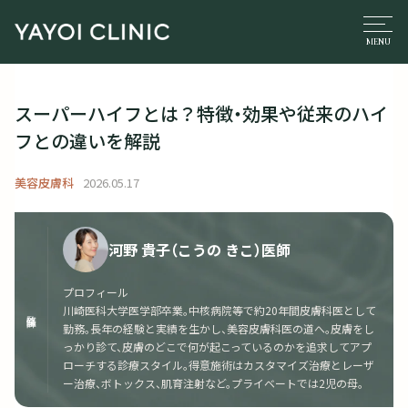
スーパーハイフとは？特徴・効果や従来のハイ
フとの違いを解説
美容皮膚科
2026.05.17
河野 貴子（こうの きこ）医師
プロフィール
川崎医科大学医学部卒業。中核病院等で約20年間皮膚科医として
監修医師
勤務。長年の経験と実績を生かし、美容皮膚科医の道へ。皮膚をし
っかり診て、皮膚のどこで何が起こっているのかを追求してアプ
ローチする診療スタイル。得意施術はカスタマイズ治療とレーザ
ー治療、ボトックス、肌育注射など。プライベートでは2児の母。