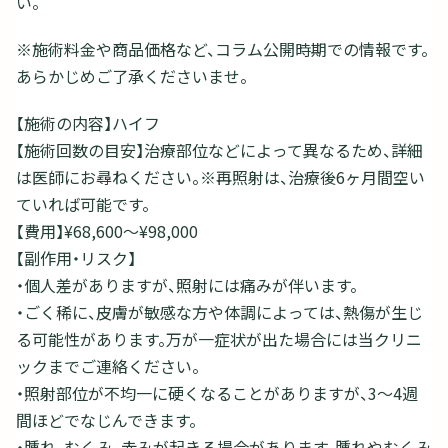
い。
※施術料金や商品価格など、コラム公開時期での情報です。
あらかじめご了承くださいませ。
【施術の内容】ハイフ
【施術回数の目安】治療部位などによって異なるため、詳細
は医師にお尋ねください。※再照射は、治療後6ヶ月間空い
ていれば可能です。
【費用】¥68,600〜¥98,000
【副作用・リスク】
・個人差がありますが、照射には痛みが伴います。
・ごく稀に、皮膚が敏感な方や体調によっては、熱傷が生じ
る可能性があります。万が一症状が出た場合には当クリニ
ックまでご連絡ください。
・照射部位が不均一に硬くなることがありますが、3～4週
間ほどでなじんできます。
・腫れ、むくみ、赤みが起きる場合があります。腫れやむくみ