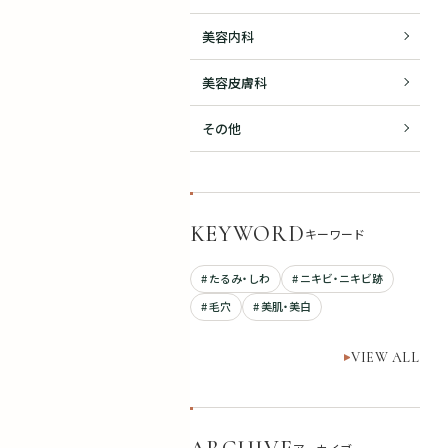
美容内科
美容皮膚科
その他
KEYWORD
キーワード
# たるみ・しわ
# ニキビ・ニキビ跡
# 毛穴
# 美肌・美白
VIEW ALL