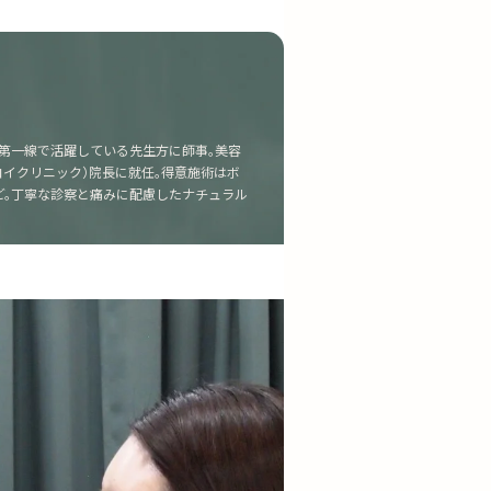
第一線で活躍している先生方に師事。美容
C（ヤヨイクリニック）院長に就任。得意施術はボ
ど。丁寧な診察と痛みに配慮したナチュラル