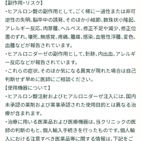
【副作用・リスク】
・ヒアルロン酸の副作用として、ごく稀に一過性または非可
逆性の失明、脳卒中の誘発、そのほか小結節、数珠状小隆起、
アレルギー反応、肉芽腫、ヘルペス、修正不足や減少、修正位
置のずれ、壊死、無感覚、疼痛、腫瘍、感染、血管性浮腫、変色、
血腫などが報告されています。
・ヒアルロニダーゼの副作用として、針跡、内出血、アレルギ
ー反応などが報告されています。
・これらの症状、そのほか気になる異常が現れた場合は自己
判断せず早めに医師にご相談ください。
【使用機器について】
・ヒアルロン酸注射およびヒアルロニダーゼ注入には、国内
未承認の薬剤および薬事承認された使用目的とは異なる治
療が含まれます。
・治療に用いる医薬品および医療機器は、当クリニックの医
師の判断のもと、個人輸入手続きを行ったものです。個人輸
入における注意すべき医薬品等に関する情報は、下記をご