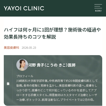
ハイフは何ヶ月に1回が理想？施術後の経過や
効果長持ちのコツを解説
美容皮膚科
2026.05.23
河野 貴子（こうの きこ）医師
プロフィール
川崎医科大学医学部卒業。中核病院等で約20年間皮膚科医として
監修医師
勤務。長年の経験と実績を生かし、美容皮膚科医の道へ。皮膚をし
っかり診て、皮膚のどこで何が起こっているのかを追求してアプ
ローチする診療スタイル。得意施術はカスタマイズ治療とレーザ
ー治療、ボトックス、肌育注射など。プライベートでは2児の母。