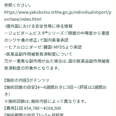
参照ください。
https://www.yakubutsu.mhlw.go.jp/individualimport/p
urchase/index.html
・諸外国における安全性等に係る情報
－ジュビダームビスタ®シリーズ：「顔面の中等度から重度
のシワや溝の修正」で国内薬事承認
－ヒアルロニダーゼ：韓国・MFDSより承認
・医薬品副作用被害救済制度について
万が一重篤な副作用が出た場合は、国の医薬品副作用被害
救済制度の対象外となります。
【施術の内容】ポテンツァ
【施術回数の目安】4～6週間おきに3回～（肝斑は2週間お
き）
※施術回数は、施術内容によって異なります。
【費用】1回 ¥54,780～¥104,500
【施術期間の目安 】3～5ヶ月程度