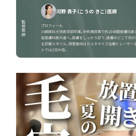
河野 貴子（こうの きこ）医師
監修医師
プロフィール
川崎医科大学医学部卒業。中核病院等で約20年間皮膚科医
容皮膚科医の道へ。皮膚をしっかり診て、皮膚のどこで何
る診療スタイル。得意施術はカスタマイズ治療とレーザー治
トでは2児の母。