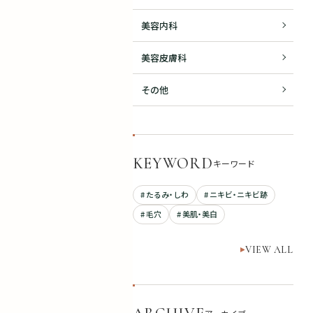
美容内科
美容皮膚科
その他
KEYWORD
キーワード
# たるみ・しわ
# ニキビ・ニキビ跡
# 毛穴
# 美肌・美白
VIEW ALL