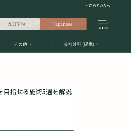
初めての方へ
NET予約
Japanese
その他
美容外科 (提携)
善を目指せる施術5選を解説