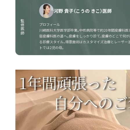
河野 貴子（こうの きこ）医師
監修医師
プロフィール
川崎医科大学医学部卒業。中核病院等で約20年間皮膚科医
容皮膚科医の道へ。皮膚をしっかり診て、皮膚のどこで何
る診療スタイル。得意施術はカスタマイズ治療とレーザー治
トでは2児の母。