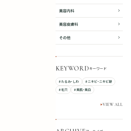
美容内科
美容皮膚科
その他
KEYWORD
キーワード
# たるみ・しわ
# ニキビ・ニキビ跡
# 毛穴
# 美肌・美白
VIEW ALL