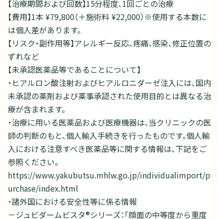
【治療期間および回数】15分程度、1回ごとの治療
【費用】1本 ¥79,800（＋施術料 ¥22,000）※使用する本数に
は個人差があります。
【リスク・副作用等】アレルギー反応、疼痛、感染、修正位置の
ずれなど
【未承認医薬品等であることについて】
・ヒアルロン酸注射およびヒアルロニダーゼ注入には、国内
未承認の薬剤および薬事承認された使用目的とは異なる治
療が含まれます。
・治療に用いる医薬品および医療機器は、当クリニックの医
師の判断のもと、個人輸入手続きを行ったものです。個人輸
入における注意すべき医薬品等に関する情報は、下記をご
参照ください。
https://www.yakubutsu.mhlw.go.jp/individualimport/p
urchase/index.html
・諸外国における安全性等に係る情報
－ジュビダームビスタ®シリーズ：「顔面の中等度から重度