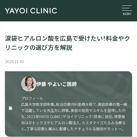
涙袋ヒアルロン酸を広島で受けたい！料金やク
リニックの選び方を解説
2024.11.30
伊藤 やよいこ医師
プロフィール
広島大学医学部卒業。総合診療内科勤務を経て、美容医療の第一線
監修医師
で活躍している先生方に師事。美容の知見やスキルを習得したの
ち、2023年YAYOI CLINIC（ヤヨイクリニック）院長に就任。得意施
術はボトックスやヒアルロン酸注入、カスタマイズたるみ治療な
ど。丁寧な診察と痛みに配慮したナチュラルな施術がモットー。