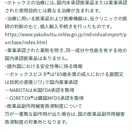
・ボトックスの治療には、国内未承認医薬品または薬事承認
された使用目的とは異なる治療が含まれます。
・治療に用いる医薬品および医療機器は、当クリニックの医
師の判断のもと、個人輸入手続きを行ったものです。
https://www.yakubutsu.mhlw.go.jp/individualimport/p
urchase/index.html
・薬事承認された薬剤を除き、同一成分や性能を有する他の
国内承認医薬品はありません。
・諸外国における安全性等に係る情報
－ボトックスビスタ®は「65歳未満の成人における眉間又
は目尻の表情ジワ」で国内薬事承認
－NABOTAは米国FDA承認を取得
―CORETOX®は韓国MFDS承認を取得
・医薬品副作用被害救済制度について
万が一重篤な副作用が出た場合は、国の医薬品副作用被害
救済制度の対象外となります。