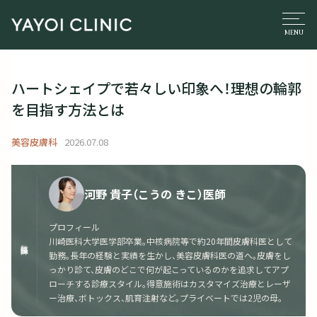
ハートシェイプで若々しい印象へ！理想の輪郭
を目指す方法とは
美容皮膚科
2026.07.08
河野 貴子（こうの きこ）医師
プロフィール
川崎医科大学医学部卒業。中核病院等で約20年間皮膚科医として
監修医師
勤務。長年の経験と実績を生かし、美容皮膚科医の道へ。皮膚をし
っかり診て、皮膚のどこで何が起こっているのかを追求してアプ
ローチする診療スタイル。得意施術はカスタマイズ治療とレーザ
ー治療、ボトックス、肌育注射など。プライベートでは2児の母。