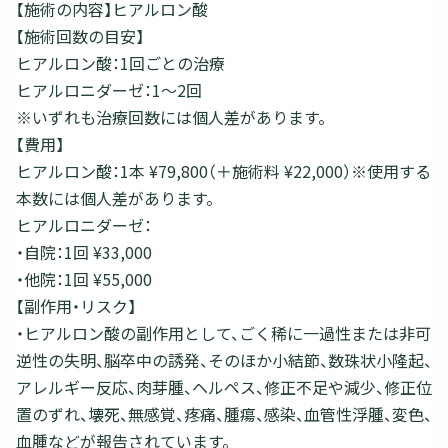
【施術の内容】ヒアルロン酸
【施術回数の目安】
ヒアルロン酸：1回ごとの治療
ヒアルロニダーゼ：1～2回
※いずれも治療回数には個人差があります。
【費用】
ヒアルロン酸：1本 ¥79,800（＋施術料 ¥22,000）※使用する
本数には個人差があります。
ヒアルロニダーゼ：
・自院：1回 ¥33,000
・他院：1回 ¥55,000
【副作用・リスク】
・ヒアルロン酸の副作用として、ごく稀に一過性または非可
逆性の失明、脳卒中の誘発、そのほか小結節、数珠状小隆起、
アレルギー反応、肉芽腫、ヘルペス、修正不足や減少、修正位
置のずれ、壊死、無感覚、疼痛、腫瘍、感染、血管性浮腫、変色、
血腫などが報告されています。