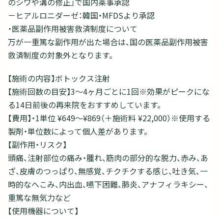
のシワや溝の修正」で国内薬事承認
－ヒアルロニダーゼ：韓国・MFDSより承認
・医薬品副作用被害救済制度について
万が一重篤な副作用が出た場合は、国の医薬品副作用被害
救済制度の対象外となります。
【施術の内容】ボトックス注射
【施術回数の目安】3～4ヶ月ごとに1回※効果がピークにな
る14日前後の再来院をおすすめしています。
【費用】・1単位 ¥649～¥869（＋施術料 ¥22,000）※使用する
製剤・単位数によって個人差があります。
【副作用・リスク】
頭痛、注射部位の痛み・腫れ、筋肉の部分的な脱力、赤み、あ
ざ、皮膚のつっぱり、無感覚、チクチクする感じ、吐き気、一
時的なへこみ、内出血、嚥下困難、肺炎、アナフィラキシー、
重篤な無気力など
【使用機器について】