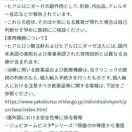
・ヒアルロニダーゼの副作用として、針跡、内出血、アレルギ
ー反応などが報告されています。
・これらの症状、そのほか気になる異常が現れた場合は自己
判断せず早めに医師にご相談ください。
【使用機器について】
・ヒアルロン酸注射およびヒアルロニダーゼ注入には、国内
未承認の薬剤および薬事承認された使用目的とは異なる治
療が含まれます。
・治療に用いる医薬品および医療機器は、当クリニックの医
師の判断のもと、個人輸入手続きを行ったものです。個人輸
入における注意すべき医薬品等に関する情報は、下記をご
参照ください。
https://www.yakubutsu.mhlw.go.jp/individualimport/p
urchase/index.html
・諸外国における安全性等に係る情報
－ジュビダームビスタ®シリーズ：「顔面の中等度から重度