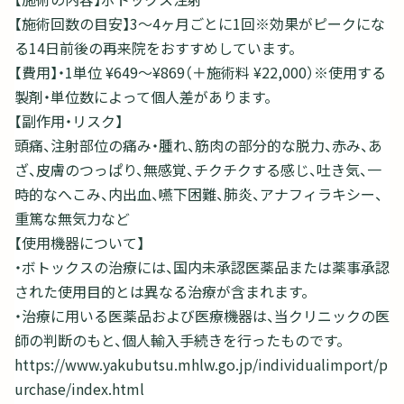
【施術回数の目安】3～4ヶ月ごとに1回※効果がピークにな
る14日前後の再来院をおすすめしています。
【費用】・1単位 ¥649～¥869（＋施術料 ¥22,000）※使用する
製剤・単位数によって個人差があります。
【副作用・リスク】
頭痛、注射部位の痛み・腫れ、筋肉の部分的な脱力、赤み、あ
ざ、皮膚のつっぱり、無感覚、チクチクする感じ、吐き気、一
時的なへこみ、内出血、嚥下困難、肺炎、アナフィラキシー、
重篤な無気力など
【使用機器について】
・ボトックスの治療には、国内未承認医薬品または薬事承認
された使用目的とは異なる治療が含まれます。
・治療に用いる医薬品および医療機器は、当クリニックの医
師の判断のもと、個人輸入手続きを行ったものです。
https://www.yakubutsu.mhlw.go.jp/individualimport/p
urchase/index.html