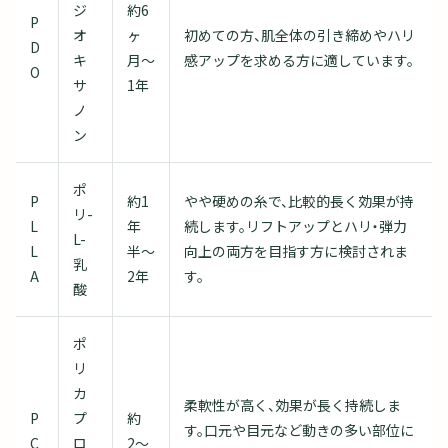
ジ
約6
P
オ
ヶ
初めての方、肌全体の引き締めやハリ
D
キ
月〜
感アップを求める方に適しています。
O
サ
1年
ノ
ン
ポ
P
約1
やや硬めの糸で、比較的長く効果が持
リ-
L
年
続します。リフトアップとハリ・弾力
L-
L
半〜
向上の両方を目指す方に検討されま
乳
A
2年
す。
酸
ポ
リ
カ
柔軟性が高く、効果が長く持続しま
P
プ
約
す。口元や目元など動きの多い部位に
C
ロ
2〜