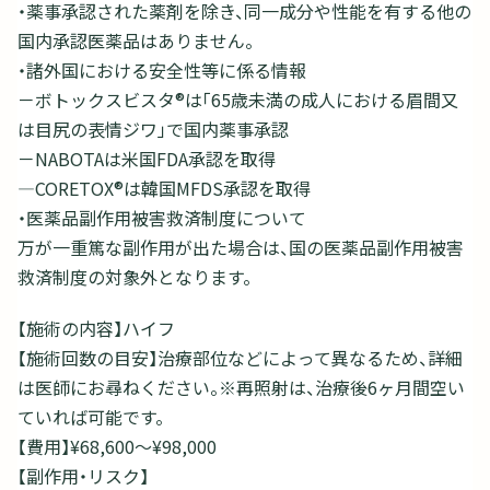
・薬事承認された薬剤を除き、同一成分や性能を有する他の
国内承認医薬品はありません。
・諸外国における安全性等に係る情報
－ボトックスビスタ®は「65歳未満の成人における眉間又
は目尻の表情ジワ」で国内薬事承認
－NABOTAは米国FDA承認を取得
―CORETOX®は韓国MFDS承認を取得
・医薬品副作用被害救済制度について
万が一重篤な副作用が出た場合は、国の医薬品副作用被害
救済制度の対象外となります。
【施術の内容】ハイフ
【施術回数の目安】治療部位などによって異なるため、詳細
は医師にお尋ねください。※再照射は、治療後6ヶ月間空い
ていれば可能です。
【費用】¥68,600〜¥98,000
【副作用・リスク】