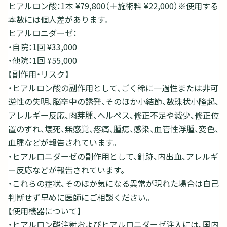
ヒアルロン酸：1本 ¥79,800（＋施術料 ¥22,000）※使用する
本数には個人差があります。
ヒアルロニダーゼ：
・自院：1回 ¥33,000
・他院：1回 ¥55,000
【副作用・リスク】
・ヒアルロン酸の副作用として、ごく稀に一過性または非可
逆性の失明、脳卒中の誘発、そのほか小結節、数珠状小隆起、
アレルギー反応、肉芽腫、ヘルペス、修正不足や減少、修正位
置のずれ、壊死、無感覚、疼痛、腫瘍、感染、血管性浮腫、変色、
血腫などが報告されています。
・ヒアルロニダーゼの副作用として、針跡、内出血、アレルギ
ー反応などが報告されています。
・これらの症状、そのほか気になる異常が現れた場合は自己
判断せず早めに医師にご相談ください。
【使用機器について】
・ヒアルロン酸注射およびヒアルロニダーゼ注入には、国内