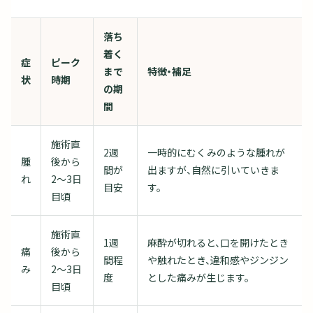
落ち
着く
症
ピーク
まで
特徴・補足
状
時期
の期
間
施術直
2週
一時的にむくみのような腫れが
腫
後から
間が
出ますが、自然に引いていきま
れ
2～3日
目安
す。
目頃
施術直
1週
麻酔が切れると、口を開けたとき
痛
後から
間程
や触れたとき、違和感やジンジン
み
2～3日
度
とした痛みが生じます。
目頃