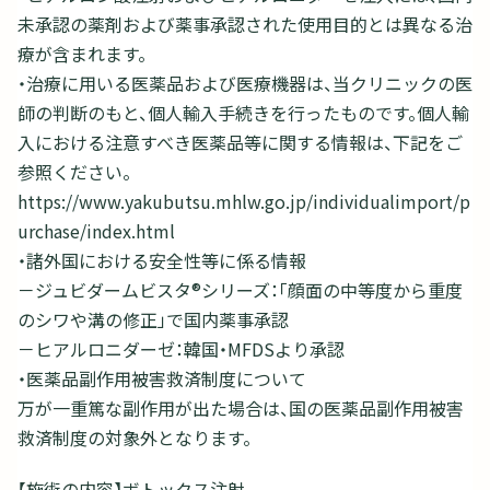
未承認の薬剤および薬事承認された使用目的とは異なる治
療が含まれます。
・治療に用いる医薬品および医療機器は、当クリニックの医
師の判断のもと、個人輸入手続きを行ったものです。個人輸
入における注意すべき医薬品等に関する情報は、下記をご
参照ください。
https://www.yakubutsu.mhlw.go.jp/individualimport/p
urchase/index.html
・諸外国における安全性等に係る情報
－ジュビダームビスタ®シリーズ：「顔面の中等度から重度
のシワや溝の修正」で国内薬事承認
－ヒアルロニダーゼ：韓国・MFDSより承認
・医薬品副作用被害救済制度について
万が一重篤な副作用が出た場合は、国の医薬品副作用被害
救済制度の対象外となります。
【施術の内容】ボトックス注射