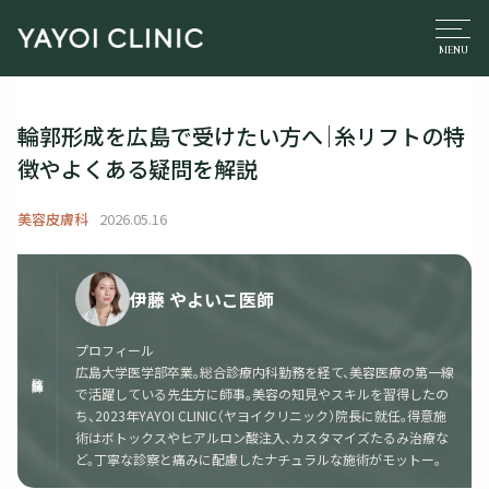
輪郭形成を広島で受けたい方へ｜糸リフトの特
徴やよくある疑問を解説
美容皮膚科
2026.05.16
伊藤 やよいこ医師
プロフィール
広島大学医学部卒業。総合診療内科勤務を経て、美容医療の第一線
監修医師
で活躍している先生方に師事。美容の知見やスキルを習得したの
ち、2023年YAYOI CLINIC（ヤヨイクリニック）院長に就任。得意施
術はボトックスやヒアルロン酸注入、カスタマイズたるみ治療な
ど。丁寧な診察と痛みに配慮したナチュラルな施術がモットー。