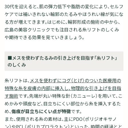
30代を迎えると、肌の弾力低下や脂肪の変化により、セルフ
ケアでは補いきれない輪郭のたるみやほうれい線が気にな
る方が増えてきます。はじめに、輪郭形成の施術の中から、
広島の美容クリニックでも注目される糸リフトのしくみ
や期待できる効果を見ていきましょう。
■メスを使わずたるみの引き上げを目指す「糸リフト」
のしくみ
糸リフトは、
メスを使わずにコグ（とげ）のついた医療用の
特殊な糸を皮膚の内部に挿入し、物理的な引き上げを目指
す施術
です。先端が丸い特殊な針（カニューレ）を用いて、こ
めかみや頭皮など、目立ちにくい部位から糸を挿入するた
め、
傷痕が目立ちにくい点が特徴
です。
また、使用される糸の素材は、主にPDO（ポリジオキサノ
ン）やPCL（ポリカプロラクトン）といった、時間の経過とと