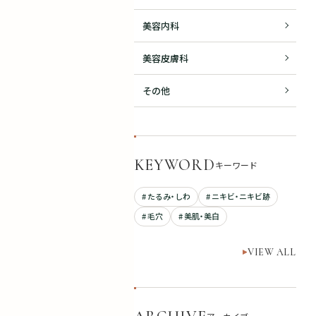
美容内科
美容皮膚科
その他
KEYWORD
キーワード
# たるみ・しわ
# ニキビ・ニキビ跡
# 毛穴
# 美肌・美白
VIEW ALL