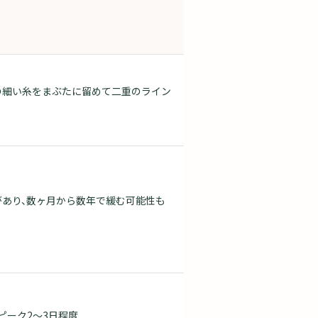
の細い糸をまぶたに留めて二重のライン
があり、数ヶ月から数年で緩む可能性も
ピーク2～3日程度