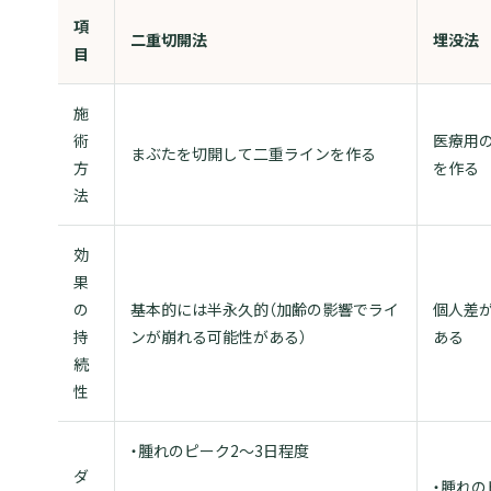
項
二重切開法
埋没法
目
施
術
医療用
まぶたを切開して二重ラインを作る
方
を作る
法
効
果
の
基本的には半永久的（加齢の影響でライ
個人差
持
ンが崩れる可能性がある）
ある
続
性
・腫れのピーク2～3日程度
ダ
・腫れの