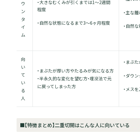
・大きなむくみが引くまでは1～2週間
ウ
程度
ン
・主な腫
タ
・自然な状態になるまで3～6ヶ月程度
・自然な
イ
ム
向
・まぶた
い
・まぶたが厚い方やたるみが気になる方
て
・ダウ
・半永久的な変化を望む方・埋没法で元
い
に戻ってしまった方
・メスを
る
人
■【特徴まとめ】二重切開はこんな人に向いている