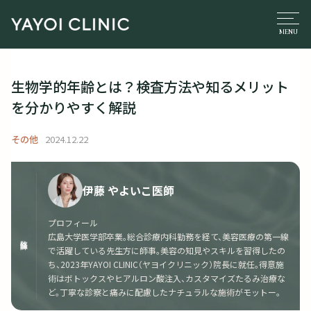
生物学的年齢とは？検査方法や知るメリット
を分かりやすく解説
その他
2024.12.22
伊藤 やよいこ医師
プロフィール
広島大学医学部卒業。総合診療内科勤務を経て、美容医療の第一線
監修医師
で活躍している先生方に師事。美容の知見やスキルを習得したの
ち、2023年YAYOI CLINIC（ヤヨイクリニック）院長に就任。得意施
術はボトックスやヒアルロン酸注入、カスタマイズたるみ治療な
ど。丁寧な診察と痛みに配慮したナチュラルな施術がモットー。