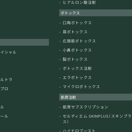
ヒアルロン酸注射
マ
ボトックス
ン
口角ボトックス
ド
肩ボトックス
広頚筋ボトックス
小鼻ボトックス
ェイシャル
脇ボトックス
ボトックス注射
エラボトックス
ウルトラ
マイクロボトックス
ルプロ
肌育注射
ン
ドル
肌育サブスクリプション
クール
セルディエム SKINPLUS（スキンプラ
ス）
ハイドロブースト