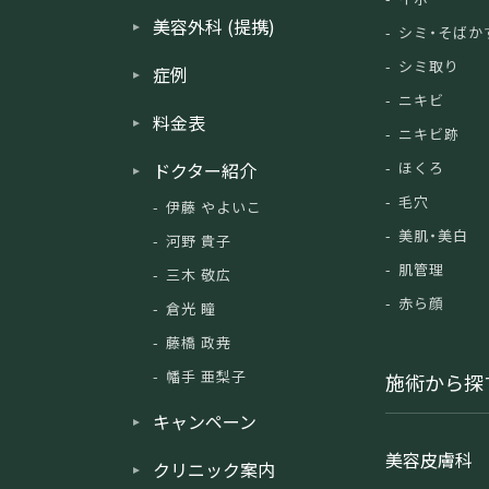
美容外科 (提携)
シミ・そばか
シミ取り
症例
ニキビ
料金表
ニキビ跡
ドクター紹介
ほくろ
毛穴
伊藤 やよいこ
美肌・美白
河野 貴子
肌管理
三木 敬広
赤ら顔
倉光 瞳
藤橋 政尭
幡手 亜梨子
施術から探
キャンペーン
美容皮膚科
クリニック案内