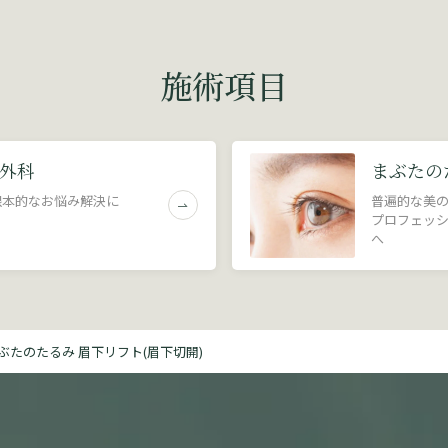
施術項目
外科
まぶたの
根本的なお悩み解決に
普遍的な美
プロフェッ
へ
ぶたのたるみ 眉下リフト(眉下切開)