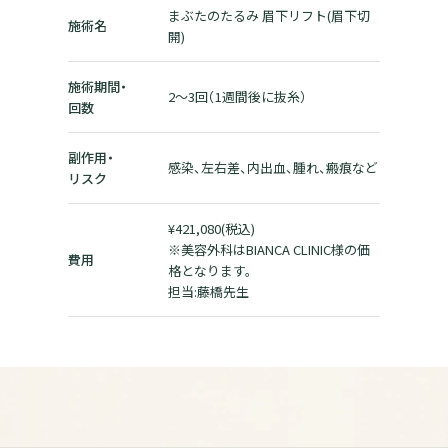
まぶたのたるみ 眉下リフト(眉下切
施術名
開)
施術期間・
2～3回（1週間後に抜糸）
回数
副作用・
感染、左右差、内出血、腫れ、瘢痕など
リスク
¥421,080(税込)
※美容外科はBIANCA CLINIC様の価
費用
格となります。
担当:藤橋先生