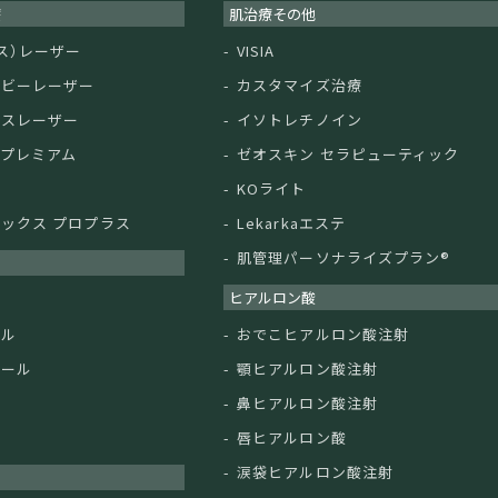
療
肌治療その他
ガス）レーザー
VISIA
ルビーレーザー
カスタマイズ治療
クスレーザー
イソトレチノイン
ムプレミアム
ゼオスキン セラピューティック
KOライト
ックス プロプラス
Lekarkaエステ
肌管理パーソナライズプラン®︎
ヒアルロン酸
ル
ール
おでこヒアルロン酸注射
ピール
顎ヒアルロン酸注射
鼻ヒアルロン酸注射
ー
唇ヒアルロン酸
涙袋ヒアルロン酸注射