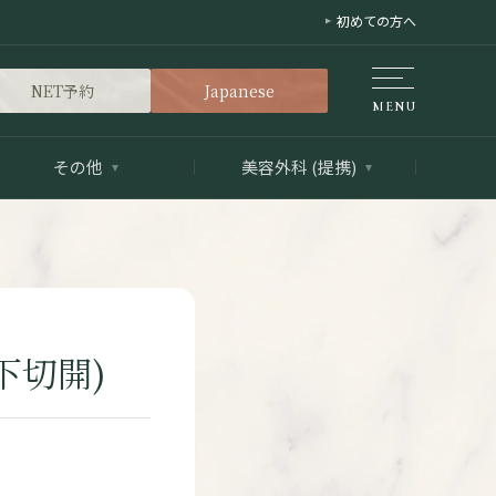
初めての方へ
NET予約
Japanese
その他
美容外科 (提携)
下切開)