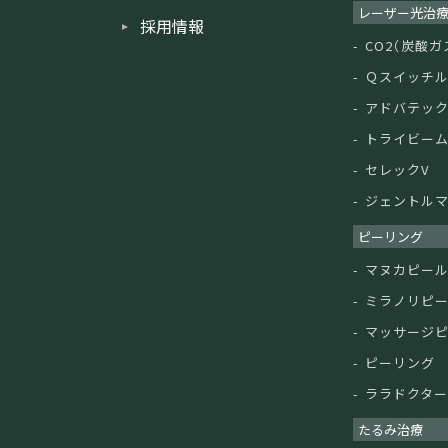
レーザー光治
採用情報
CO2（炭酸
Ｑスイッチ
アドバテッ
トライビー
セレックV
ジェントルマ
ピーリング
マヌカピー
ミラノリピ
マッサージ
ピーリング
ララドクタ
たるみ治療