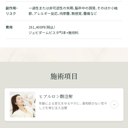
副作用・
一過性または非可逆性の失明、脳卒中の誘発、そのほか小結
リスク
節、アレルギー反応、肉芽腫、無感覚、腫瘍など
費用
261,400円（税込）
ジュビダームビスタ®3本+施術料
施術項目
ヒアルロン酸注射
年齢による変化をゆるやかに、 違和感のない若々
しさを育む注入治療