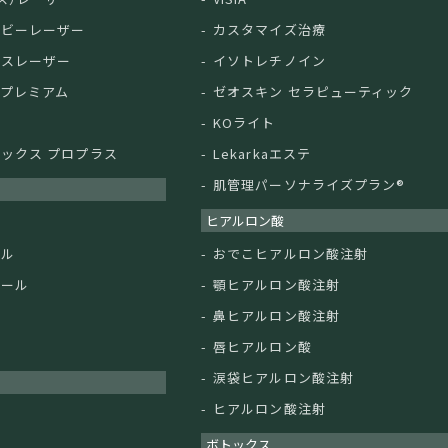
ルビーレーザー
カスタマイズ治療
クスレーザー
イソトレチノイン
ムプレミアム
ゼオスキン セラピューティック
KOライト
ックス プロプラス
Lekarkaエステ
肌管理パーソナライズプラン®︎
ヒアルロン酸
ル
ール
おでこヒアルロン酸注射
ピール
顎ヒアルロン酸注射
鼻ヒアルロン酸注射
ー
唇ヒアルロン酸
涙袋ヒアルロン酸注射
ヒアルロン酸注射
マ
ボトックス