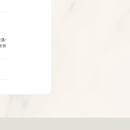
落・
形状