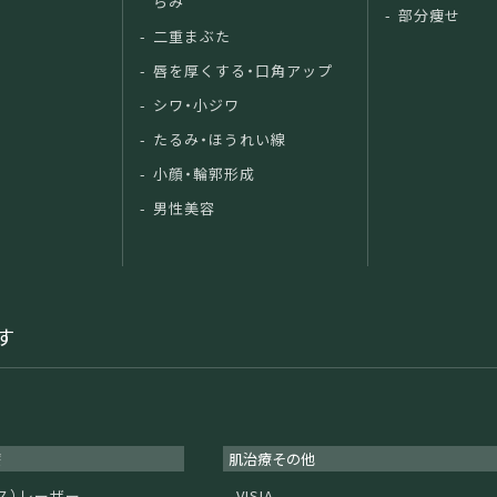
らみ
部分痩せ
二重まぶた
唇を厚くする・口角アップ
シワ・小ジワ
たるみ・ほうれい線
小顔・輪郭形成
男性美容
す
療
肌治療その他
ガス）レーザー
VISIA