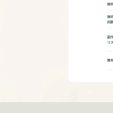
施
施
回
副作
リ
費