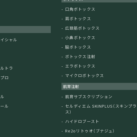
ン
口角ボトックス
ド
肩ボトックス
広頚筋ボトックス
小鼻ボトックス
ェイシャル
脇ボトックス
ボトックス注射
エラボトックス
ウルトラ
マイクロボトックス
ルプロ
肌育注射
ン
ドル
肌育サブスクリプション
クール
セルディエム SKINPLUS（スキンプラ
ス）
ハイドロブースト
Re2oリトゥオ（ブナジュ）