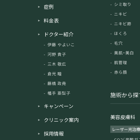
シミ取り
症例
ニキビ
料金表
ニキビ跡
ドクター紹介
ほくろ
毛穴
伊藤 やよいこ
美肌・美白
河野 貴子
肌管理
三木 敬広
赤ら顔
倉光 瞳
藤橋 政尭
幡手 亜梨子
施術から探
キャンペーン
美容皮膚科
クリニック案内
レーザー光治
採用情報
CO2（炭酸