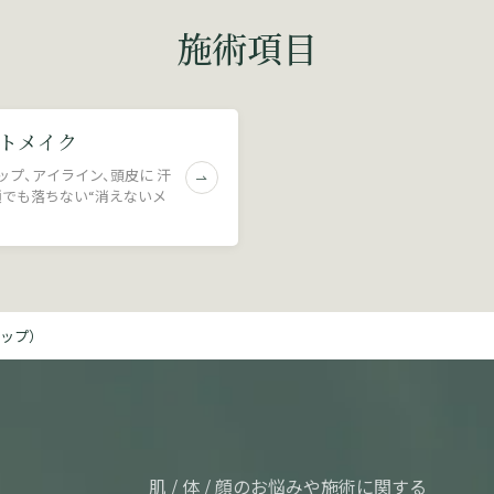
施術項目
トメイク
ップ、アイライン、頭皮に 汗
顔でも落ちない“消えないメ
ップ）
肌 / 体 / 顔のお悩みや施術に関する