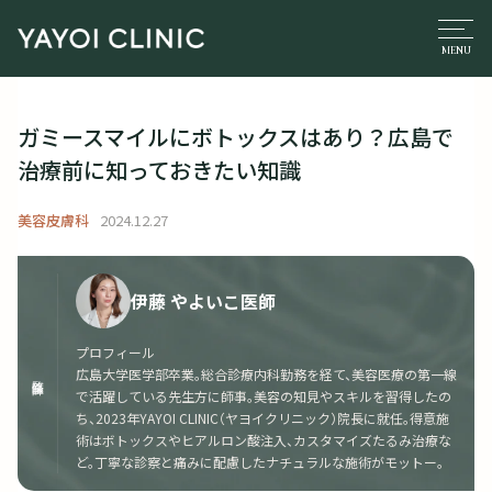
ガミースマイルにボトックスはあり？広島で
治療前に知っておきたい知識
美容皮膚科
2024.12.27
伊藤 やよいこ医師
プロフィール
広島大学医学部卒業。総合診療内科勤務を経て、美容医療の第一線
監修医師
で活躍している先生方に師事。美容の知見やスキルを習得したの
ち、2023年YAYOI CLINIC（ヤヨイクリニック）院長に就任。得意施
術はボトックスやヒアルロン酸注入、カスタマイズたるみ治療な
ど。丁寧な診察と痛みに配慮したナチュラルな施術がモットー。