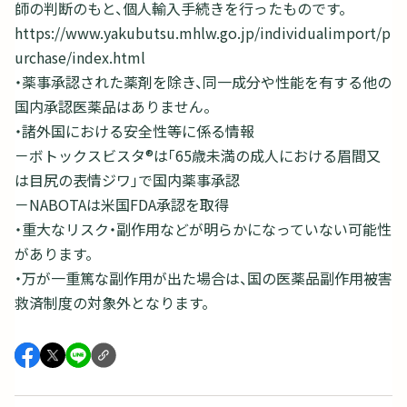
師の判断のもと、個人輸入手続きを行ったものです。
https://www.yakubutsu.mhlw.go.jp/individualimport/p
urchase/index.html
・薬事承認された薬剤を除き、同一成分や性能を有する他の
国内承認医薬品はありません。
・諸外国における安全性等に係る情報
－ボトックスビスタ®は「65歳未満の成人における眉間又
は目尻の表情ジワ」で国内薬事承認
－NABOTAは米国FDA承認を取得
・重大なリスク・副作用などが明らかになっていない可能性
があります。
・万が一重篤な副作用が出た場合は、国の医薬品副作用被害
救済制度の対象外となります。