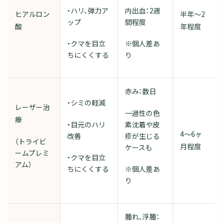
・ハリ、弾力ア
内出血：2週
ヒアルロン
半年～2
ップ
間程度
酸
年程度
・クマを目立
※個人差あ
ちにくくする
り
赤み：数日
・シミの軽減
レーザー治
一過性の色
療
・目元のハリ
素沈着や皮
4～6ヶ
改善
疹が生じる
（トライビ
月程度
ケースも
ームプレミ
・クマを目立
アム）
ちにくくする
※個人差あ
り
腫れ、浮腫：