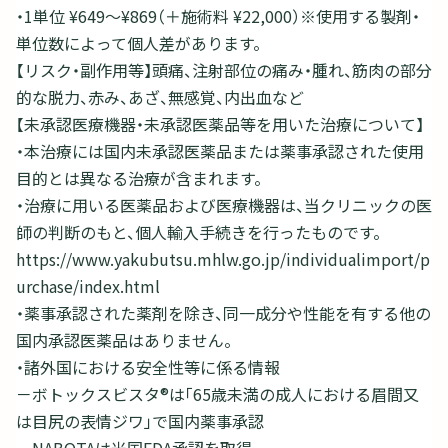
・1単位 ¥649～¥869（＋施術料 ¥22,000）※使用する製剤・
単位数によって個人差があります。
【リスク・副作用等】頭痛、注射部位の痛み・腫れ、筋肉の部分
的な脱力、赤み、あざ、無感覚、内出血など
【未承認医療機器・未承認医薬品等を用いた治療について】
・本治療には国内未承認医薬品または薬事承認された使用
目的とは異なる治療が含まれます。
・治療に用いる医薬品および医療機器は、当クリニックの医
師の判断のもと、個人輸入手続きを行ったものです。
https://www.yakubutsu.mhlw.go.jp/individualimport/p
urchase/index.html
・薬事承認された薬剤を除き、同一成分や性能を有する他の
国内承認医薬品はありません。
・諸外国における安全性等に係る情報
－ボトックスビスタ®は「65歳未満の成人における眉間又
は目尻の表情ジワ」で国内薬事承認