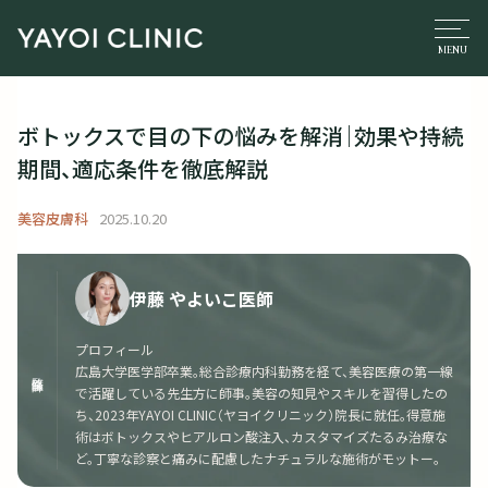
ボトックスで目の下の悩みを解消｜効果や持続
期間、適応条件を徹底解説
美容皮膚科
2025.10.20
伊藤 やよいこ医師
プロフィール
広島大学医学部卒業。総合診療内科勤務を経て、美容医療の第一線
監修医師
で活躍している先生方に師事。美容の知見やスキルを習得したの
ち、2023年YAYOI CLINIC（ヤヨイクリニック）院長に就任。得意施
術はボトックスやヒアルロン酸注入、カスタマイズたるみ治療な
ど。丁寧な診察と痛みに配慮したナチュラルな施術がモットー。