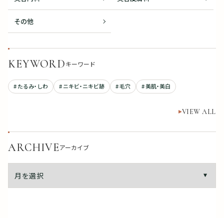
その他
KEYWORD
キーワード
# たるみ・しわ
# ニキビ・ニキビ跡
# 毛穴
# 美肌・美白
VIEW ALL
ARCHIVE
アーカイブ