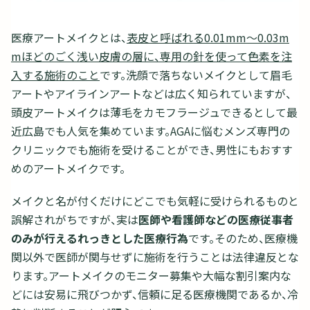
医療アートメイクとは、
表皮と呼ばれる0.01mm～0.03m
mほどのごく浅い皮膚の層に、専用の針を使って色素を注
入する施術のこと
です。洗顔で落ちないメイクとして眉毛
アートやアイラインアートなどは広く知られていますが、
頭皮アートメイクは薄毛をカモフラージュできるとして最
近広島でも人気を集めています。AGAに悩むメンズ専門の
クリニックでも施術を受けることができ、男性にもおすす
めのアートメイクです。
メイクと名が付くだけにどこでも気軽に受けられるものと
誤解されがちですが、実は
医師や看護師などの医療従事者
のみが行えるれっきとした医療行為
です。そのため、医療機
関以外で医師が関与せずに施術を行うことは法律違反とな
ります。アートメイクのモニター募集や大幅な割引案内な
どには安易に飛びつかず、信頼に足る医療機関であるか、冷