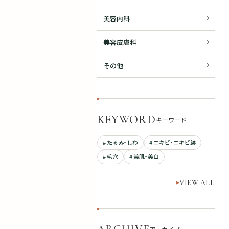
美容内科
美容皮膚科
その他
KEYWORD
キーワード
# たるみ・しわ
# ニキビ・ニキビ跡
# 毛穴
# 美肌・美白
VIEW ALL