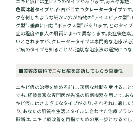
ニキビ痕には主に2つのタイプがあります。赤みや紫色
色素沈着タイプ
と、凸凹が目立つ
クレータータイプ
です
クを刺したような細かい穴が特徴の“アイスピック型”
グ型”、垂直に凹む “ボックス型”があります。どのタイ
症の程度や個人の肌質によって異なります。炎症後色素
いとされますが、
クレータータイプは専門的な治療が必
ビ痕のタイプを知ることが、適切な治療法の選択につな
■美容皮膚科でニキビ痕を診断してもらう重要性
ニキビ痕の治療を始める前に、適切な診断を受けること
でも、経験豊富な専門医が先進の診断機器を用いて、あ
キビ痕にはさまざまなタイプがあり、それぞれに適した
り、あなたの肌質や生活スタイルに合わせた治療プラン
診断は、ニキビ痕改善を目指すための第一歩となるでし