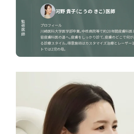
河野 貴子（こうの きこ）医師
監修医師
プロフィール
川崎医科大学医学部卒業。中核病院等で約20年間皮膚科医
容皮膚科医の道へ。皮膚をしっかり診て、皮膚のどこで何
る診療スタイル。得意施術はカスタマイズ治療とレーザー治
トでは2児の母。