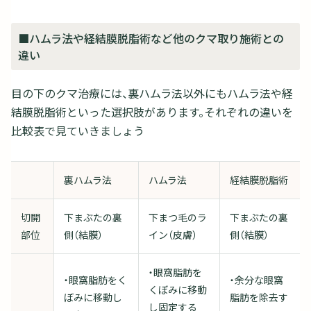
■ハムラ法や経結膜脱脂術など他のクマ取り施術との
違い
目の下のクマ治療には、裏ハムラ法以外にもハムラ法や経
結膜脱脂術といった選択肢があります。それぞれの違いを
比較表で見ていきましょう
裏ハムラ法
ハムラ法
経結膜脱脂術
切開
下まぶたの裏
下まつ毛のラ
下まぶたの裏
部位
側（結膜）
イン（皮膚）
側（結膜）
・眼窩脂肪を
・眼窩脂肪をく
・余分な眼窩
くぼみに移動
ぼみに移動し
脂肪を除去す
し固定する