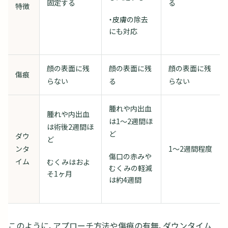
固定する
る
特徴
・皮膚の除去
にも対応
顔の表面に残
顔の表面に残
顔の表面に残
傷痕
らない
る
らない
腫れや内出血
腫れや内出血
は1～2週間ほ
は術後2週間ほ
ど
ダウ
ど
ンタ
1～2週間程度
傷口の赤みや
イム
むくみはおよ
むくみの軽減
そ1ヶ月
は約4週間
このように、アプローチ方法や傷痕の有無、ダウンタイム