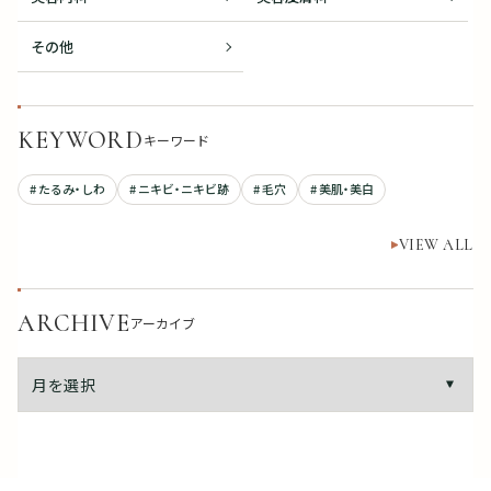
その他
KEYWORD
キーワード
# たるみ・しわ
# ニキビ・ニキビ跡
# 毛穴
# 美肌・美白
VIEW ALL
ARCHIVE
アーカイブ