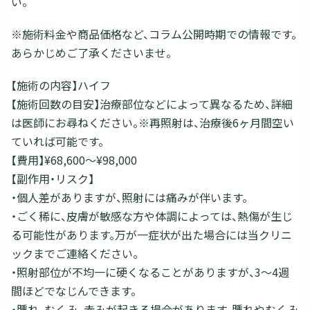
い。
※施術料金や商品価格など、コラム公開時期での情報です。
あらかじめご了承くださいませ。
【施術の内容】ハイフ
【施術回数の目安】治療部位などによって異なるため、詳細
は医師にお尋ねください。※再照射は、治療後6ヶ月間空い
ていれば可能です。
【費用】¥68,600〜¥98,000
【副作用・リスク】
・個人差がありますが、照射には痛みが伴います。
・ごく稀に、皮膚が敏感な方や体調によっては、熱傷が生じ
る可能性があります。万が一症状が出た場合には当クリニ
ックまでご連絡ください。
・照射部位が不均一に硬くなることがありますが、3～4週
間ほどでなじんできます。
・腫れ、むくみ、赤みが起きる場合があります。腫れやむくみ