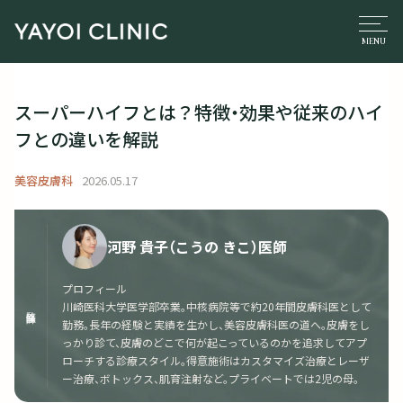
スーパーハイフとは？特徴・効果や従来のハイ
フとの違いを解説
美容皮膚科
2026.05.17
河野 貴子（こうの きこ）医師
プロフィール
川崎医科大学医学部卒業。中核病院等で約20年間皮膚科医として
監修医師
勤務。長年の経験と実績を生かし、美容皮膚科医の道へ。皮膚をし
っかり診て、皮膚のどこで何が起こっているのかを追求してアプ
ローチする診療スタイル。得意施術はカスタマイズ治療とレーザ
ー治療、ボトックス、肌育注射など。プライベートでは2児の母。