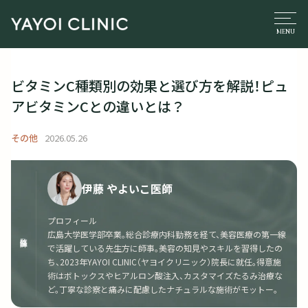
ビタミンC種類別の効果と選び方を解説！ピュ
アビタミンCとの違いとは？
その他
2026.05.26
伊藤 やよいこ医師
プロフィール
広島大学医学部卒業。総合診療内科勤務を経て、美容医療の第一線
監修医師
で活躍している先生方に師事。美容の知見やスキルを習得したの
ち、2023年YAYOI CLINIC（ヤヨイクリニック）院長に就任。得意施
術はボトックスやヒアルロン酸注入、カスタマイズたるみ治療な
ど。丁寧な診察と痛みに配慮したナチュラルな施術がモットー。