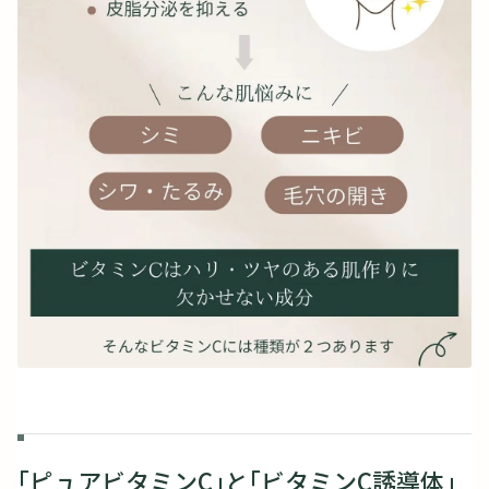
「ピュアビタミンC」と「ビタミンC誘導体」