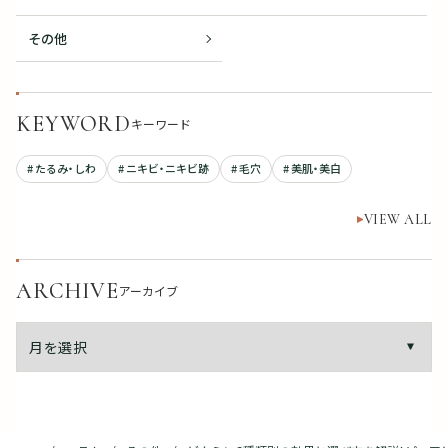
その他
KEYWORD
キーワード
# たるみ・しわ
# ニキビ・ニキビ跡
# 毛穴
# 美肌・美白
VIEW ALL
ARCHIVE
アーカイブ