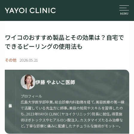
ワイコのおすすめ製品とその効果は？自宅で
できるピーリングの使用法も
その他
2026.05.21
伊藤 やよいこ医師
プロフィール
広島大学医学部卒業。総合診療内科勤務を経て、美容医療の第一線
監修医師
で活躍している先生方に師事。美容の知見やスキルを習得したの
ち、2023年YAYOI CLINIC（ヤヨイクリニック）院長に就任。得意施
術はボトックスやヒアルロン酸注入、カスタマイズたるみ治療な
ど。丁寧な診察と痛みに配慮したナチュラルな施術がモットー。