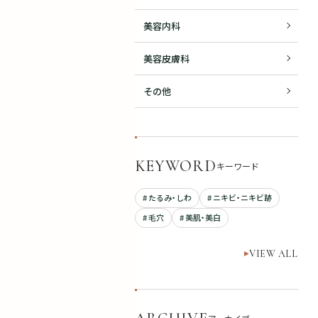
美容内科
美容皮膚科
その他
KEYWORD
キーワード
# たるみ・しわ
# ニキビ・ニキビ跡
# 毛穴
# 美肌・美白
VIEW ALL