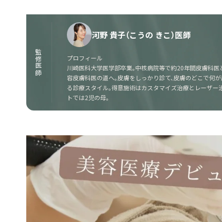
河野 貴子（こうの きこ）医師
監修医師
プロフィール
川崎医科大学医学部卒業。中核病院等で約20年間皮膚科医
容皮膚科医の道へ。皮膚をしっかり診て、皮膚のどこで何
る診療スタイル。得意施術はカスタマイズ治療とレーザー治
トでは2児の母。