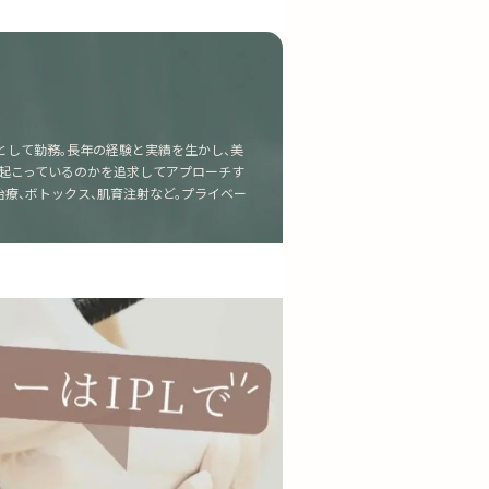
として勤務。長年の経験と実績を生かし、美
が起こっているのかを追求してアプローチす
療、ボトックス、肌育注射など。プライベー