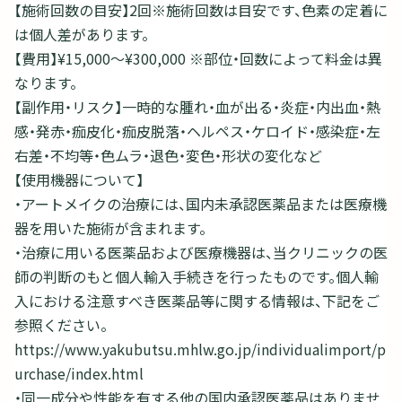
【施術回数の目安】2回※施術回数は目安です、色素の定着に
は個人差があります。
【費用】¥15,000～¥300,000 ※部位・回数によって料金は異
なります。
【副作用・リスク】一時的な腫れ・血が出る・炎症・内出血・熱
感・発赤・痂皮化・痂皮脱落・ヘルペス・ケロイド・感染症・左
右差・不均等・色ムラ・退色・変色・形状の変化など
【使用機器について】
・アートメイクの治療には、国内未承認医薬品または医療機
器を用いた施術が含まれます。
・治療に用いる医薬品および医療機器は、当クリニックの医
師の判断のもと個人輸入手続きを行ったものです。個人輸
入における注意すべき医薬品等に関する情報は、下記をご
参照ください。
https://www.yakubutsu.mhlw.go.jp/individualimport/p
urchase/index.html
・同一成分や性能を有する他の国内承認医薬品はありませ