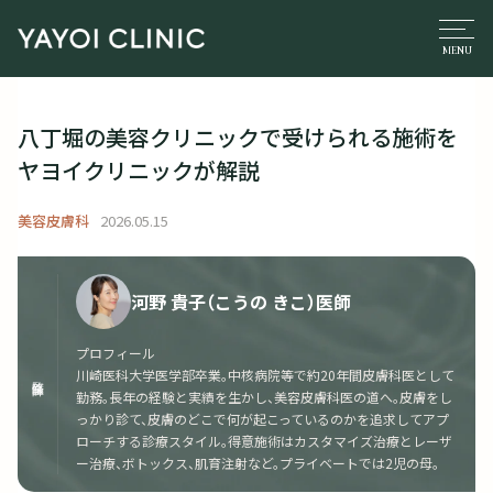
八丁堀の美容クリニックで受けられる施術を
ヤヨイクリニックが解説
美容皮膚科
2026.05.15
河野 貴子（こうの きこ）医師
プロフィール
川崎医科大学医学部卒業。中核病院等で約20年間皮膚科医として
監修医師
勤務。長年の経験と実績を生かし、美容皮膚科医の道へ。皮膚をし
っかり診て、皮膚のどこで何が起こっているのかを追求してアプ
ローチする診療スタイル。得意施術はカスタマイズ治療とレーザ
ー治療、ボトックス、肌育注射など。プライベートでは2児の母。