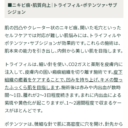
■ニキビ痕・肌質向上｜トライフィル・ポテンツァ・サブ
シジョン
肌の凹凸やクレーター状のニキビ痕、開いた毛穴といった
セルフケアでは対応が難しい肌悩みには、トライフィルや
ポテンツァ・サブシジョンが効果的です。これらの施術は、
肌本来の能力を引き出し、内側から美しい肌を目指します。
トライフィルは、細い針を使い、CO2ガスと薬剤を皮膚内に
注入して、皮膚内の固い瘢痕組織を切り離す施術です。
皮下
組織の癒着をケアすることで、凹みを持ち上げ、キメの整っ
たふっくら肌を目指します
。施術後は赤みや内出血が数時
間～1日、腫れが2～3日程度続きます。まれに内出血による
紫斑や黄色化が起こりますが、1～2週間程度で収まるケー
スがほとんどです。
ポテンツァは、微細な針で肌に高密度に穴を開け、針先から